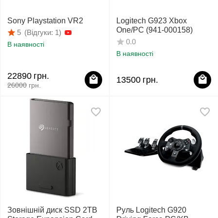
Sony Playstation VR2
Logitech G923 Xbox
One/PC (941-000158)
(Відгуки: 1)
5
0.0
В наявності
В наявності
22890
грн.
13500
грн.
26000
грн.
Зовнішній диск SSD 2TB
Руль Logitech G920