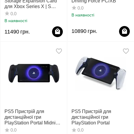
Storage Expansion Card
Driving Force PC/XB
для Xbox Series X | S
0.0
Seagate
0.0
В наявності
В наявності
10890
грн.
11490
грн.
PS5 Пристрій для
PS5 Пристрій для
дистанційної гри
дистанційної гри
PlayStation Portal Midnight
PlayStation Portal
Black
0.0
0.0