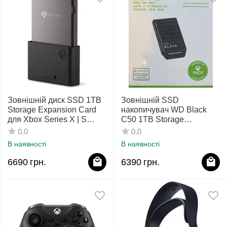
Зовнішній диск SSD 1TB
Зовнішній SSD
Storage Expansion Card
накопичувач WD Black
для Xbox Series X | S
C50 1TB Storage
Seagate
Expansion Card для Xbox
0.0
0.0
Series X/S
В наявності
В наявності
6690
грн.
6390
грн.