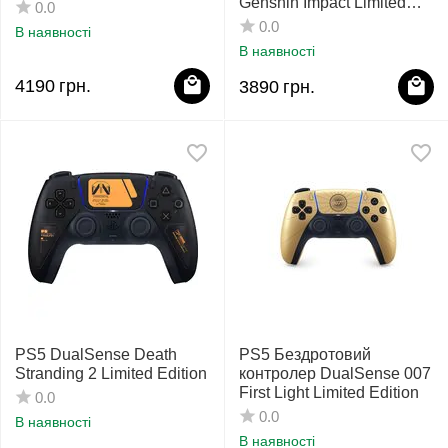
Genshin Impact Limited
0.0
Edition
0.0
В наявності
В наявності
4190
грн.
3890
грн.
PS5 DualSense Death
PS5 Бездротовий
Stranding 2 Limited Edition
контролер DualSense 007
First Light Limited Edition
0.0
0.0
В наявності
В наявності