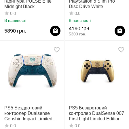
гарнітура PULSE Elite
PlayStation 5 Slim Pro
Midnight Black
Disc Drive White
0.0
0.0
В наявності
В наявності
4190
грн.
5890
грн.
5300
грн.
PS5 Бездротовий
PS5 Бездротовий
контролер Dualsense
контролер DualSense 007
Genshin Impact Limited
First Light Limited Edition
Edition
0.0
0.0