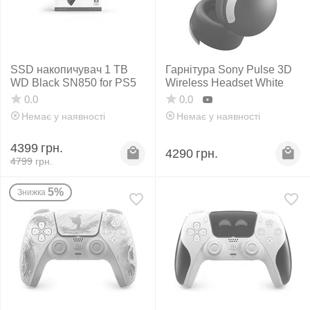
SSD накопичувач 1 TB
Гарнітура Sony Pulse 3D
WD Black SN850 for PS5
Wireless Headset White
0.0
0.0
Немає у наявності
Немає у наявності
4399
грн.
4290
грн.
4799
грн.
5%
Знижка