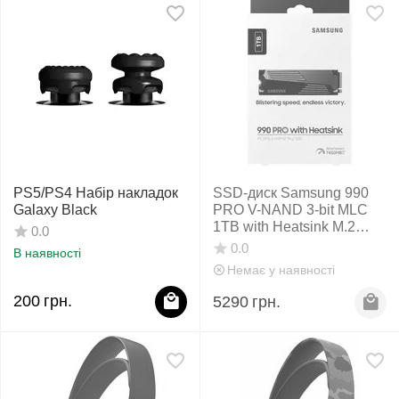
PS5/PS4 Набір накладок
SSD-диск Samsung 990
Galaxy Black
PRO V-NAND 3-bit MLC
1TB with Heatsink M.2
0.0
(2280 PCI-E) NVMe 2.0
0.0
В наявності
(MZ-V9P1T0GW)
Немає у наявності
200
грн.
5290
грн.