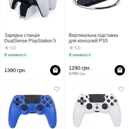
Зарядна станція
Вертикальна підставка
DualSense PlayStation 5
для консолей PS5
0.0
0.0
В наявності
В наявності
1290
грн.
1390
грн.
1700
грн.