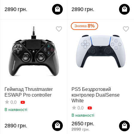
2890
грн.
2890
грн.
8%
Знижка
Геймпад Thrustmaster
PS5 Бездротовий
ESWAP Pro controller
контролер DualSense
White
0.0
0.0
В наявності
В наявності
2650
грн.
2890
грн.
2890
грн.