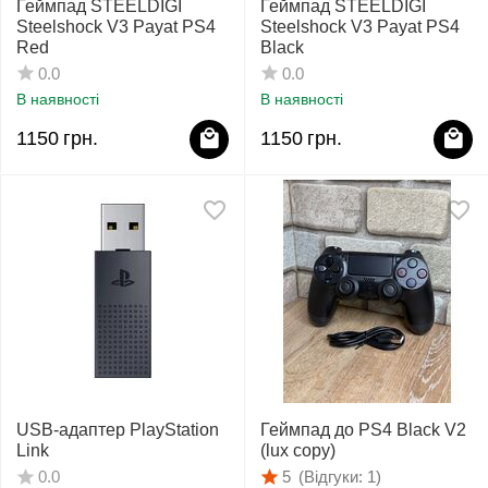
Геймпад STEELDIGI
Геймпад STEELDIGI
Steelshock V3 Payat PS4
Steelshock V3 Payat PS4
Red
Black
0.0
0.0
В наявності
В наявності
1150
грн.
1150
грн.
USB-адаптер PlayStation
Геймпад до PS4 Black V2
Link
(lux copy)
(Відгуки: 1)
0.0
5