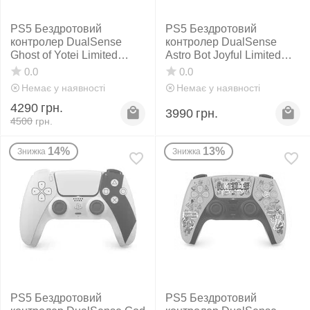
PS5 Бездротовий
PS5 Бездротовий
контролер DualSense
контролер DualSense
Ghost of Yotei Limited
Astro Bot Joyful Limited
Edition
Edition
0.0
0.0
Немає у наявності
Немає у наявності
4290
грн.
3990
грн.
4500
грн.
14%
13%
Знижка
Знижка
PS5 Бездротовий
PS5 Бездротовий