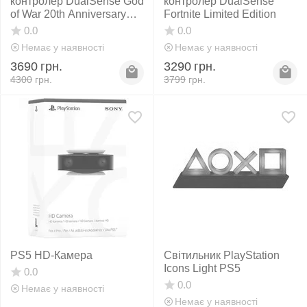
контролер DualSense God
контролер DualSense
of War 20th Anniversary
Fortnite Limited Edition
Limited Edition
0.0
0.0
Немає у наявності
Немає у наявності
3690
грн.
3290
грн.
4300
грн.
3799
грн.
PS5 HD-Камера
Світильник PlayStation
Icons Light PS5
0.0
0.0
Немає у наявності
Немає у наявності